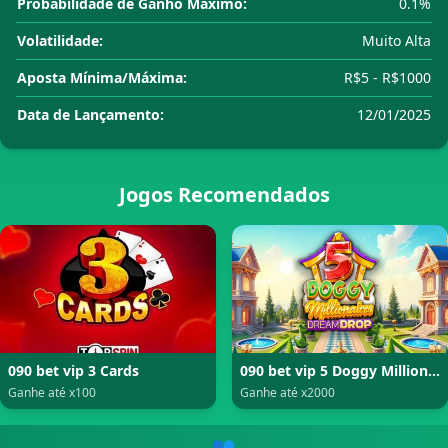
Probabilidade de Ganho Máximo:
0.1%
Volatilidade:
Muito Alta
Aposta Mínima/Máxima:
R$5 - R$1000
Data de Lançamento:
12/01/2025
Jogos Recomendados
090 bet vip 3 Cards
090 bet vip 5 Doggy Millionaires Dream Drop
Ganhe até x100
Ganhe até x2000
👥