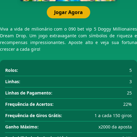
Jogar Agora
Viva a vida de milionário com o 090 bet vip 5 Doggy Millionaires
Dream Drop. Um jogo extravagante com símbolos de riqueza e
recompensas impressionantes. Aposte alto e veja sua fortuna
crescer a cada giro!
Rolos:
5
Linhas:
3
Linhas de Pagamento:
25
Frequência de Acertos:
22%
Frequência de Giros Grátis:
1 a cada 150 giros
Ganho Máximo:
x2000 da aposta