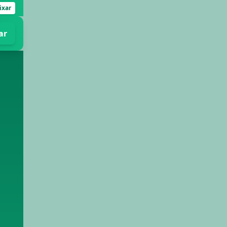
ixar
ar